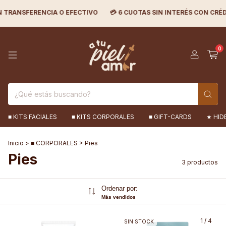
ANSFERENCIA O EFECTIVO
💳 6 CUOTAS SIN INTERÉS CON CRÉDITO
0
■ KITS FACIALES
■ KITS CORPORALES
■ GIFT-CARDS
★ HID
Inicio
>
■ CORPORALES
>
Pies
Pies
3 productos
Ordenar por:
Más vendidos
1
/
4
SIN STOCK