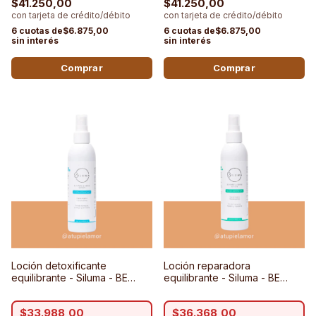
$41.250,00
$41.250,00
$6.875,00
$6.875,00
Loción detoxificante
Loción reparadora
equilibrante - Siluma - BE
equilibrante - Siluma - BE
HAPPY & DETOX LOTION –
HAPPY & REPAIR LOTION –
Rostro y cuerpo
Rostro y cuerpo
$33.988,00
$36.368,00