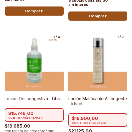
$3.185,00
1
/
4
1
/
2
Loción Descongestiva - Libra
Loción Matificante Astringente
- Idraet
$15.748,00
$16.900,00
$19.685,00
$21.125,00