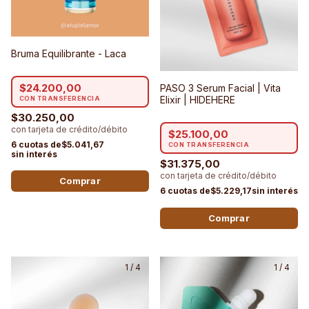
Bruma Equilibrante - Laca
$24.200,00
PASO 3 Serum Facial | Vita
Elixir | HIDEHERE
$30.250,00
$25.100,00
$5.041,67
$31.375,00
$5.229,17
1
/
4
1
/
4