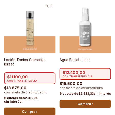
1
/
3
Loción Tónica Calmante -
Agua Facial - Laca
Idraet
$12.400,00
$11.100,00
$15.500,00
$13.875,00
$2.583,33
$2.312,50