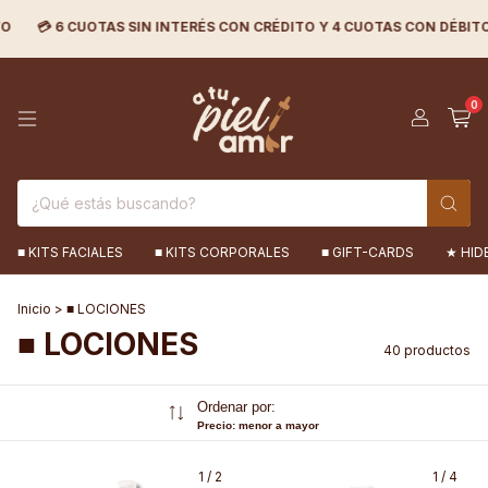
N INTERÉS CON CRÉDITO Y 4 CUOTAS CON DÉBITO 🟪
💰 20% DE DE
0
■ KITS FACIALES
■ KITS CORPORALES
■ GIFT-CARDS
★ HID
Inicio
>
■ LOCIONES
■ LOCIONES
40 productos
Ordenar por:
Precio: menor a mayor
1
/
2
1
/
4