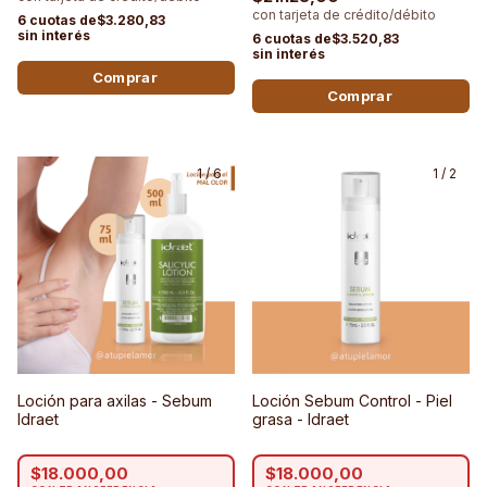
$3.280,83
$3.520,83
1
/
6
1
/
2
Loción para axilas - Sebum
Loción Sebum Control - Piel
Idraet
grasa - Idraet
$18.000,00
$18.000,00