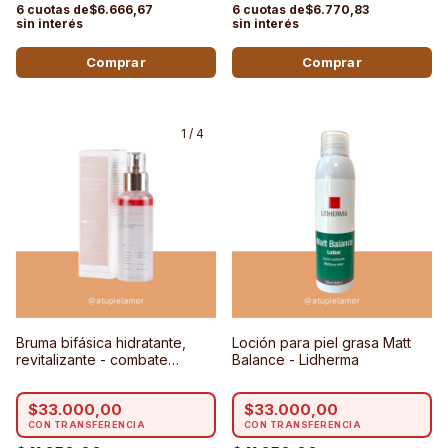
$6.666,67
$6.770,83
1
/
4
Bruma bifásica hidratante,
Loción para piel grasa Matt
revitalizante - combate
Balance - Lidherma
manchas - COONY WHITE
TRUFFLES ESSENCE MIST
$33.000,00
$33.000,00