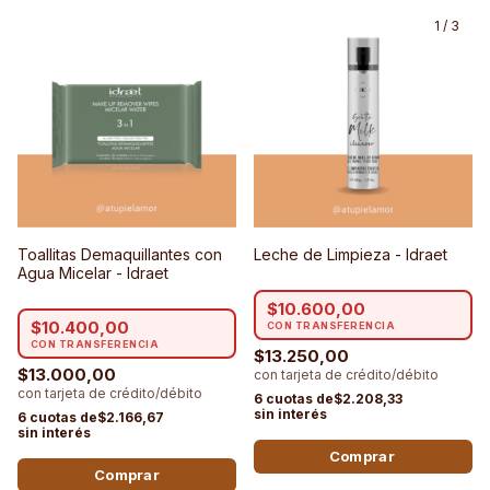
1
/
3
Toallitas Demaquillantes con
Leche de Limpieza - Idraet
Agua Micelar - Idraet
$10.600,00
$10.400,00
$13.250,00
$13.000,00
$2.208,33
$2.166,67