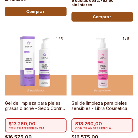
$2.762,50
1
/
5
1
/
5
Gel de limpieza para pieles
Gel de limpieza para pieles
grasas o acné - Sebo Control
sensibles - Libra Cosmética
Libra Cosmética
$13.260,00
$13.260,00
$16.575,00
$16.575,00