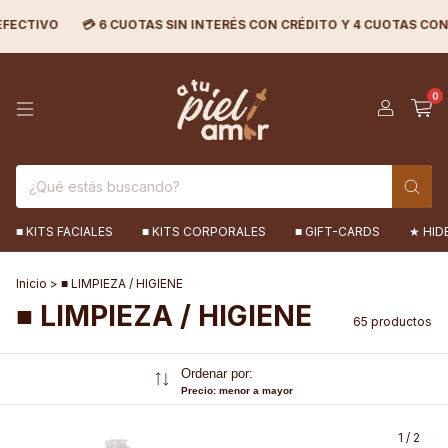
CUOTAS SIN INTERÉS CON CRÉDITO Y 4 CUOTAS CON DÉBITO 🟪
💰 
0
■ KITS FACIALES
■ KITS CORPORALES
■ GIFT-CARDS
★ HID
Inicio
>
■ LIMPIEZA / HIGIENE
■ LIMPIEZA / HIGIENE
65 productos
Ordenar por:
Precio: menor a mayor
1
/
2