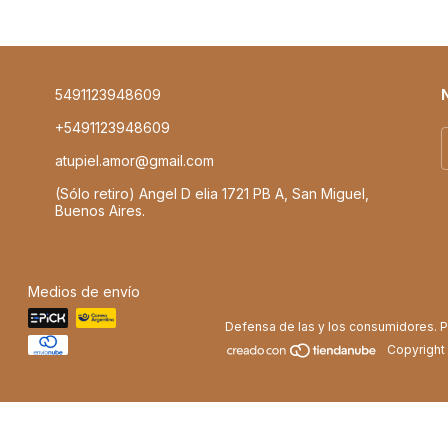
5491123948609
+5491123948609
atupiel.amor@gmail.com
(Sólo retiro) Angel D elia 1721 PB A, San Miguel,
Buenos Aires.
Medios de envío
Defensa de las y los consumidores. 
Copyright