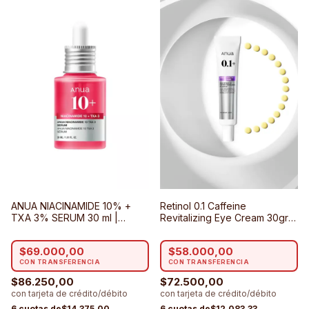
Retinol 0.1 Caffeine
ANUA NIACINAMIDE 10% +
Revitalizing Eye Cream 30gr -
TXA 3% SERUM 30 ml |
Contorno de Ojos con Retinol
Serum #1 para Todo Tipo de
y Cafeina que suaviza Lineas
Pieles, con Acné y Sensibles
$58.000,00
$69.000,00
Finas | ANUA
$72.500,00
$86.250,00
$12.083,33
$14.375,00