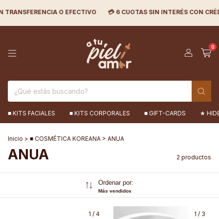
EFECTIVO
💳 6 CUOTAS SIN INTERÉS CON CRÉDITO Y 4 CUOTAS CON 
0
■ KITS FACIALES
■ KITS CORPORALES
■ GIFT-CARDS
★ HID
Inicio
>
■ COSMÉTICA KOREANA
>
ANUA
ANUA
2 productos
Ordenar por:
Más vendidos
1
/
4
1
/
3