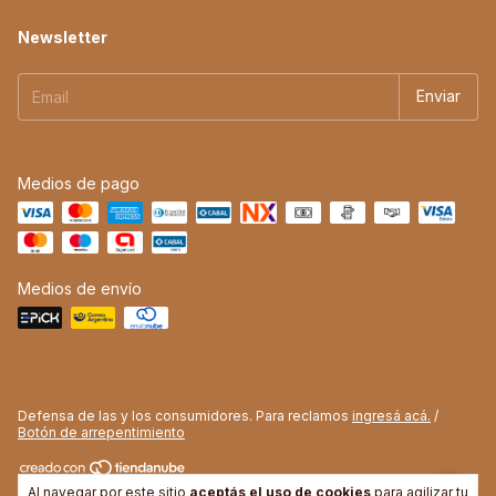
Newsletter
Medios de pago
Medios de envío
Defensa de las y los consumidores. Para reclamos
ingresá acá.
/
Botón de arrepentimiento
Al navegar por este sitio
aceptás el uso de cookies
para agilizar tu
Copyright A Tu Piel, Amor - 2026. Todos los derechos reservados.