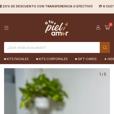
DESCUENTO CON TRANSFERENCIA O EFECTIVO
💳 6 CUOTAS SIN INTE
0
■ KITS FACIALES
■ KITS CORPORALES
■ GIFT-CARDS
★ HID
1
/
5