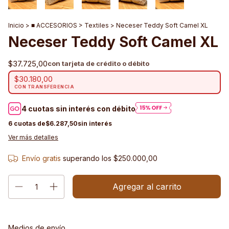
Inicio
>
■ ACCESORIOS
>
Textiles
>
Neceser Teddy Soft Camel XL
Neceser Teddy Soft Camel XL
$37.725,00
$30.180,00
$6.287,50
Ver más detalles
Envío gratis
superando los
$250.000,00
Entregas para el CP:
Cambiar CP
Medios de envío