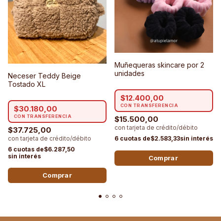
Muñequeras skincare por 2
unidades
Neceser Teddy Beige
Tostado XL
$12.400,00
$30.180,00
$15.500,00
$37.725,00
$2.583,33
$6.287,50